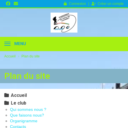
Panneau de gestion des cookies
Connexion
Créer un compte
RANDONNER AU PAYS DE
MENU
Accueil
Plan du site
COURBET
Plan du site
Accueil
Le club
Qui sommes nous ?
Que faisons nous?
Organigramme
Contacts